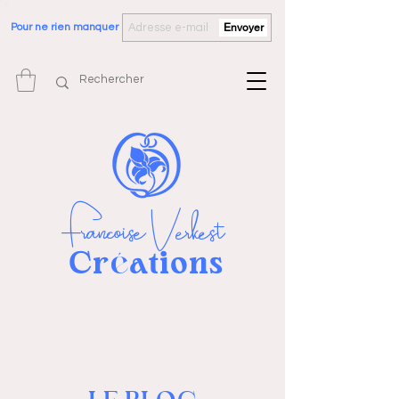
Pour ne rien manquer
Envoyer
Françoise Verkest
Cr
ations
é