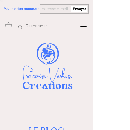
Pour ne rien manquer
Envoyer
Françoise Verkest
Cr
ations
é