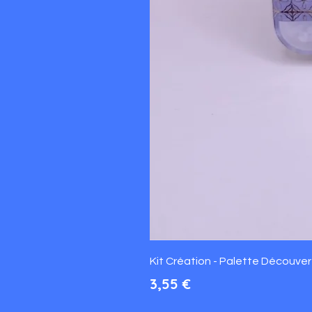
Kit Création - Palette Découverte
Prix
3,55 €