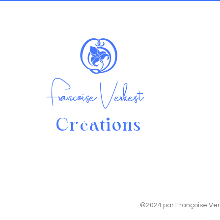
Françoise Verkest
Cr
ations
é
©2024 par Françoise Ve