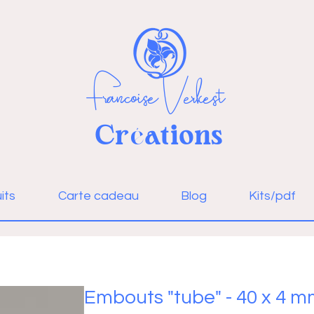
Françoise Verkest
Cr
ations
é
Se connecter
its
Carte cadeau
Blog
Kits/pdf
Embouts "tube" - 40 x 4 mm