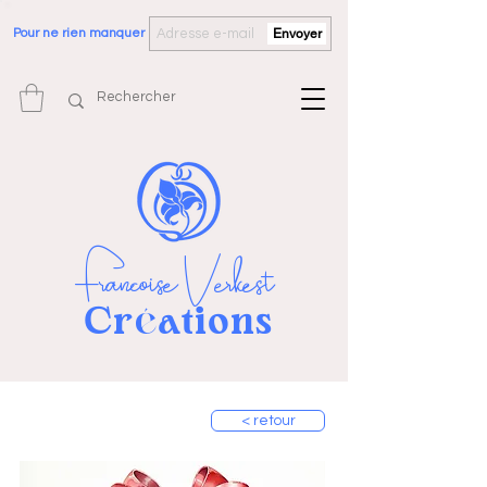
Pour ne rien manquer
Envoyer
Françoise Verkest
Cr
ations
é
< retour