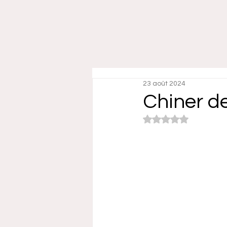
23 août 2024
Chiner d
Noté NaN étoiles su