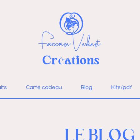
Françoise Verkest
Cr
ations
é
Se connecter
its
Carte cadeau
Blog
Kits/pdf
LE BLOG