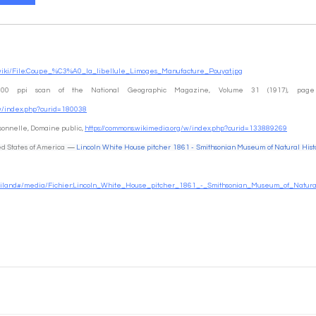
g/wiki/File:Coupe_%C3%A0_la_libellule_Limoges_Manufacture_Pouyat.jpg
/w/index.php?curid=180038
onnelle, Domaine public, 
https://commons.wikimedia.org/w/index.php?curid=133889269
ed States of America
 — 
Lincoln White House pitcher 1861 - Smithsonian Museum of Natural Hist
i/Haviland#/media/Fichier:Lincoln_White_House_pitcher_1861_-_Smithsonian_Museum_of_Natur