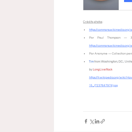
Crédits photos
 :
https://commons.wikimedia.or
https://commons.wikimedia.org
Par Anonyme — Collection pers
Tim
 from Washington, D.C., Unit
by 
LongLiveRock
https://fr.wikipedia.org/wik
15_(7237647974).jpg