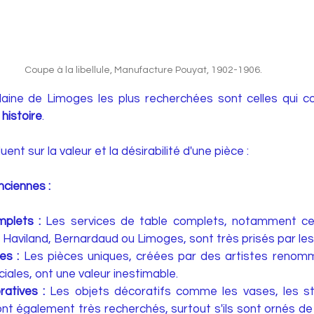
Coupe à la libellule, Manufacture Pouyat, 1902-1906.
aine de Limoges les plus recherchées sont celles qui c
 histoire
. 
uent sur la valeur et la désirabilité d'une pièce :
nciennes :
mplets :
 Les services de table complets, notamment ce
viland, Bernardaud ou Limoges, sont très prisés par les 
es :
 Les pièces uniques, créées par des artistes renom
les, ont une valeur inestimable.
atives :
 Les objets décoratifs comme les vases, les st
ont également très recherchés, surtout s'ils sont ornés de 