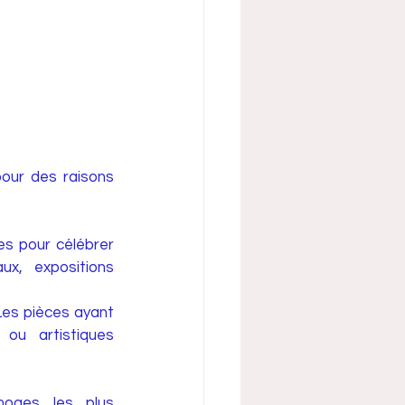
our des raisons 
s pour célébrer 
x, expositions 
Les pièces ayant 
ou artistiques 
oges les plus 