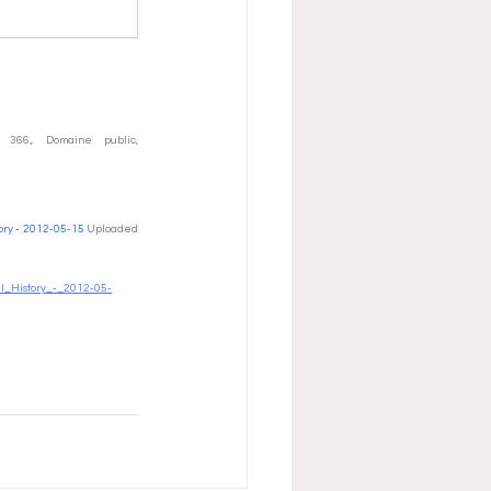
Par Paul Thompson — 300 ppi scan of the National Geographic Magazine, Volume 31 (1917), page 366., Domaine public, 
ory - 2012-05-15
 Uploaded 
al_History_-_2012-05-