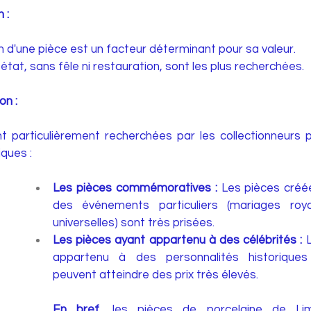
 : 
n d'une pièce est un facteur déterminant pour sa valeur. 
état, sans fêle ni restauration, sont les plus recherchées.
on :
t particulièrement recherchées par les collectionneurs p
iques :
Les pièces commémoratives :
 Les pièces créée
des événements particuliers (mariages royau
universelles) sont très prisées.
Les pièces ayant appartenu à des célébrités :
 
appartenu à des personnalités historiques 
peuvent atteindre des prix très élevés.
En bref,
 les pièces de porcelaine de Lim