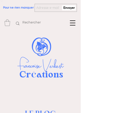
Pour ne rien manquer
Envoyer
Françoise Verkest
Cr
ations
é