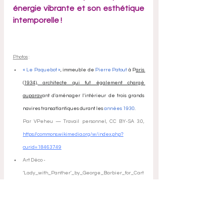
énergie vibrante et son esthétique 
intemporelle !
Photos
 :
« Le Paquebot »
, immeuble de 
Pierre Patout
 à P
aris 
(1934), architecte qui fut également chargé 
auparav
ant d'aménager l'intérieur de trois grands 
navires transatlantiques durant les 
années 1930
. 
Par VPeheu — Travail personnel, CC BY-SA 3.0, 
https://commons.wikimedia.org/w/index.php?
curid=18463749
Art Déco - 
‘Lady_with_Panther’_by_George_Barbier_for_Cart
ier,_1914  (
www.wikipedia.org
).
Detail van het Niagara Mohawk-gebouw in 
Syracuse (New York)
 (
www.wikipedia.org
).