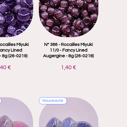
ocailles Miyuki
çu rapide
N° 386 - Rocailles Miyuki
Aperçu rapide
Fancy Lined
11/0 - Fancy Lined
- 8g (26-0219)
Augergine - 8g (26-0218)
rix
Prix
,40 €
1,40 €
Nouveauté