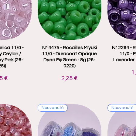
lica 11/0 -
 rapide
N° 4475 - Rocailles Miyuki
Aperçu rapide
N° 2264 - R
Aper
 Ceylan /
11/0 - Duracoat Opaque
11/0 - 
y Pink (26-
Dyed Fiji Green - 8g (26-
Lavender 
5))
0220)
P
1
x
Prix
5 €
2,25 €
Nouveauté
Nouveauté