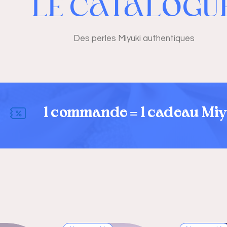
LE CATALOGU
Des perles Miyuki authentiques
1 commande = 1 cadeau Miyu