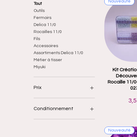
Nouveauté
Tout
Outils
Fermoirs
Delica 11/0
Rocailles 11/0
Fils
Accessoires
Assortiments Delica 11/0
Métier à tisser
Miyuki
Kit Créatio
Aperçu
Découver
Rocaille 11/0-
Prix
02
Pri
3,5
0 €
14 €
Conditionnement
8.0 gr
Nouveauté