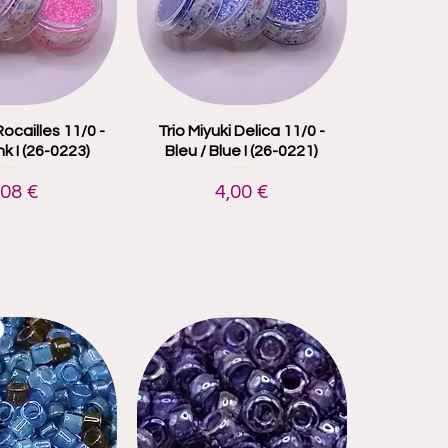
Rocailles 11/0 -
çu rapide
Trio Miyuki Delica 11/0 -
Aperçu rapide
nk I (26-0223)
Bleu / Blue I (26-0221)
rix
Prix
,08 €
4,00 €