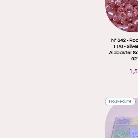
N° 642 - Roc
Aperçu
11/0 - Silv
Alabaster Sa
02
Pri
1,5
Nouveauté