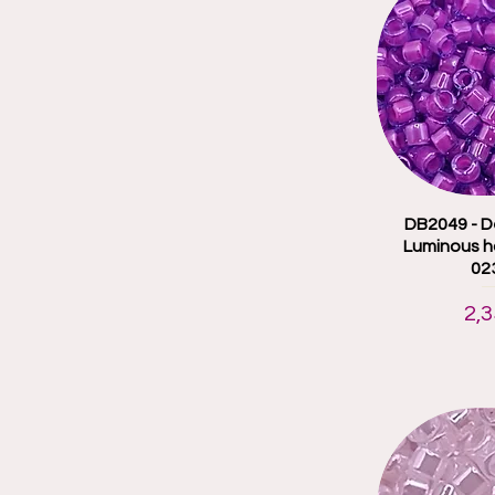
DB2049 - De
Aperçu
Luminous ho
02
Pri
2,3