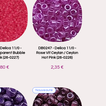
Delica 11/0 -
çu rapide
DB0247 - Delica 11/0 -
Aperçu rapide
parent Bubble
Rose Vif Ceylan / Ceylon
k (26-0227)
Hot Pink (26-0226)
rix
Prix
,80 €
2,35 €
Nouveauté