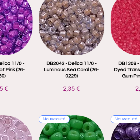
lica 11/0 -
 rapide
DB2042 - Delica 11/0 -
Aperçu rapide
DB1308 - 
Aper
t Pink (26-
Luminous Sea Coral (26-
Dyed Trans
30)
0229)
Gum Pin
x
Prix
P
5 €
2,35 €
2
Nouveauté
Nouveauté