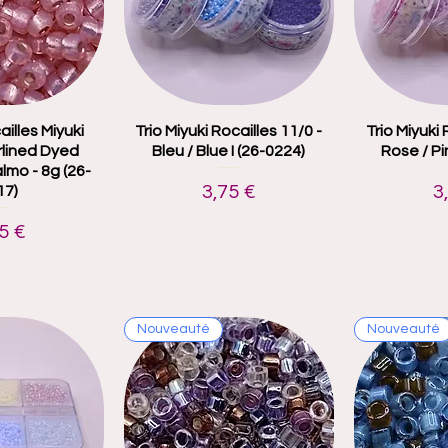
ailles Miyuki
 rapide
Trio Miyuki Rocailles 11/0 -
Aperçu rapide
Trio Miyuki 
Aper
erlined Dyed
Bleu / Blue I (26-0224)
Rose / Pi
lmo - 8g (26-
Prix
P
3,75 €
3
17)
x
5 €
Nouveauté
Nouveauté