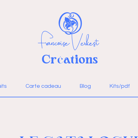
Françoise Verkest
Cr
ations
é
Se connecter
its
Carte cadeau
Blog
Kits/pdf