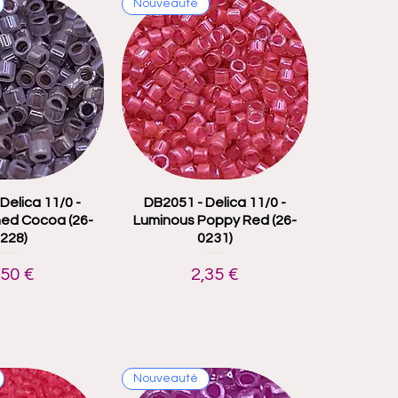
Nouveauté
Delica 11/0 -
çu rapide
DB2051 - Delica 11/0 -
Aperçu rapide
ned Cocoa (26-
Luminous Poppy Red (26-
228)
0231)
rix
Prix
,50 €
2,35 €
Nouveauté