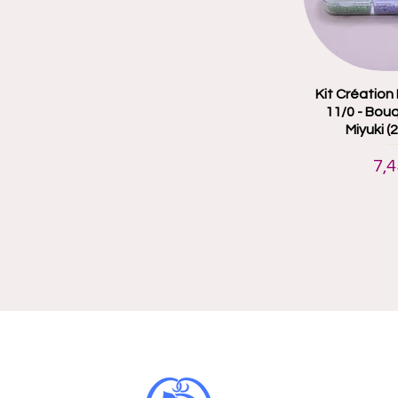
Kit Création 
Aperçu
11/0 - Bou
Miyuki (
Pri
7,4