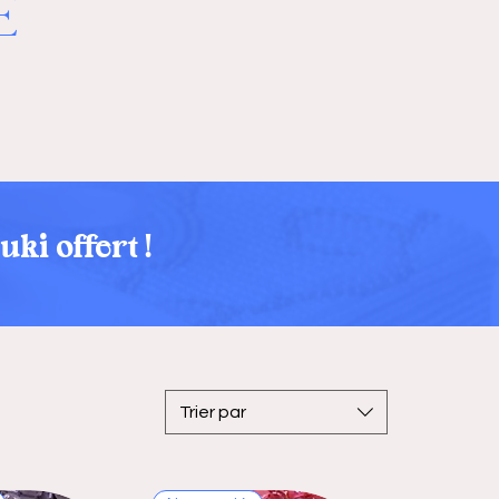
E
ki offert !
Trier par