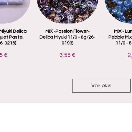
Miyuki Delica
 rapide
MIX -Passion Flower-
Aperçu rapide
MIX - Lu
Aper
quet Pastel
Delica Miyuki 11/0 - 8g (26-
Pebble Mix 
26-0216)
0193)
11/0 - 
x
Prix
P
5 €
3,55 €
2
Voir plus