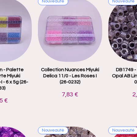
Nouveauté
Nouveauté
n - Palette
 rapide
Collection Nuances Miyuki
Aperçu rapide
DB1749 - 
Aper
te Miyuki
Delica 11/0 - Les Roses I
Opal AB Li
I - 6 x 5g (26-
(26-0232)
0
33)
Prix
P
7,83 €
2
x
5 €
Nouveauté
Nouveauté