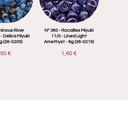
minous River
çu rapide
N° 360 - Rocailles Miyuki
Aperçu rapide
- Delica Miyuki
11/0 - Lined Light
8g (26-0205)
Amethyst - 8g (26-0215)
rix
Prix
,50 €
1,40 €