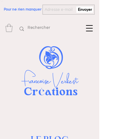
Pour ne rien manquer
Envoyer
Françoise Verkest
Cr
ations
é