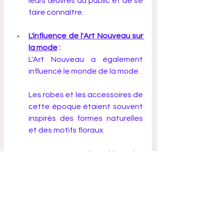
leurs œuvres au public et de se 
faire connaître.
L'influence de l'Art Nouveau sur 
la mode
 :
L'Art Nouveau a également 
influencé le monde de la mode. 
Les robes et les accessoires de 
cette époque étaient souvent 
inspirés des formes naturelles 
et des motifs floraux.
L'Art Nouveau est donc bien plus 
qu'un simple style artistique. 
C'est un mouvement complexe qui 
reflète les aspirations et les 
contradictions d'une époque en 