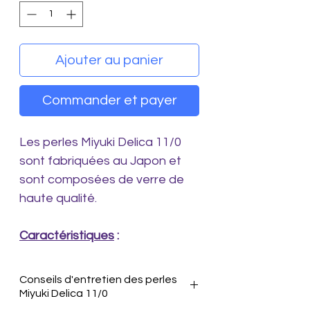
Ajouter au panier
Commander et payer
Les perles Miyuki Delica 11/0
sont fabriquées au Japon et
sont composées de verre de
haute qualité.
Caractéristiques
:
- Diamètre : Environ 1,6 mm.
- Diamètre du trou : 0,80 à 0,85
Conseils d'entretien des perles
mm.
Miyuki Delica 11/0