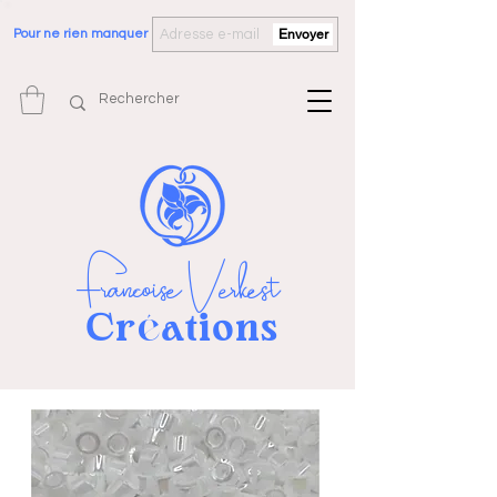
Pour ne rien manquer
Envoyer
Françoise Verkest
Cr
ations
é