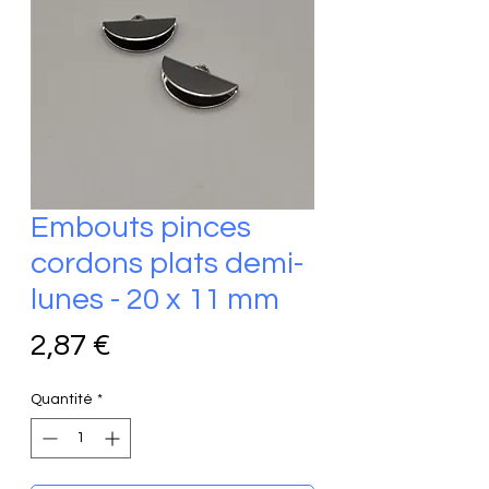
Embouts pinces
cordons plats demi-
lunes - 20 x 11 mm
Prix
2,87 €
Quantité
*