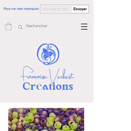
Pour ne rien manquer
Envoyer
Françoise Verkest
Cr
ations
é