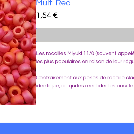
Multi Red
Prix
1,54 €
Les rocailles Miyuki 11/0 (souvent appe
les plus populaires en raison de leur régu
Contrairement aux perles de rocaille cla
identique, ce qui les rend idéales pour le
Voici leurs caractéristiques techniques d
1. Dimensions physiques :
Diamètre (largeur) : Environ 2,0 mm à 