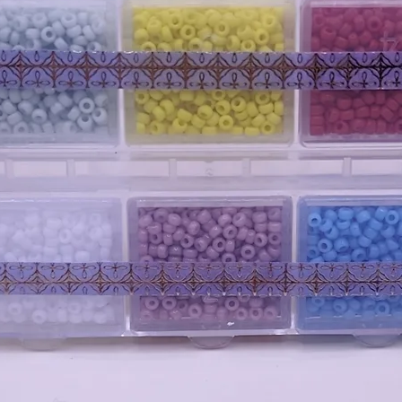
AVERTISSEMENT
: Ces perles et fourn
usage par des adultes pour la création 
moins de 14 ans en raison des risques d
des jeunes enfants. Le vendeur décline t
ou d'accident.