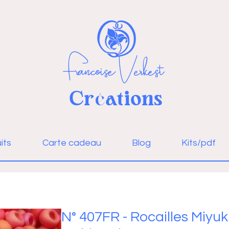
Françoise Verkest
Cr
ations
é
Se connecter
its
Carte cadeau
Blog
Kits/pdf
N° 407FR - Rocailles Miyu