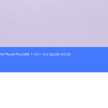
Aperçu rapide
 Miyuki Rocaille 11/0-I - 6 x 5g (26-0233)