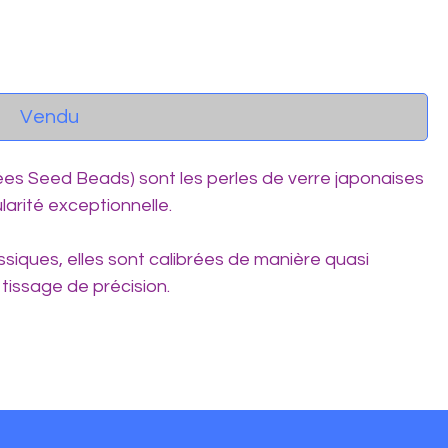
Vendu
lées Seed Beads) sont les perles de verre japonaises
larité exceptionnelle.
ssiques, elles sont calibrées de manière quasi
 tissage de précision.
étaillées
:
2,2 mm.