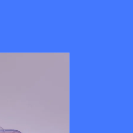
met plusieurs passages de fil).
t selon la finition (les finitions métalliques ou
Nouveauté
iqué au Japon.
1 ou 12.
 polyester type Miyuki.