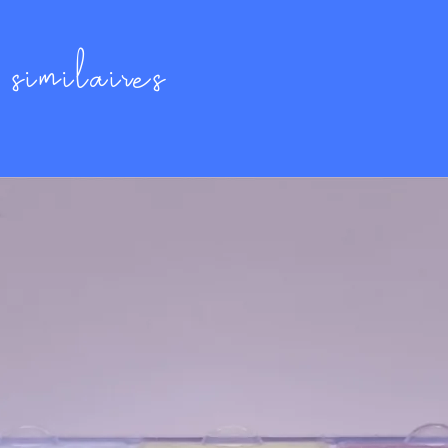
Hauteur (épaisseur) : Environ 1,3 mm.
Diamètre du trou : Environ 0,8 mm (per
similaires
2. Poids et Quantité (Approximations) :
Le nombre de perles peut varier légèremen
précieuses peuvent être plus lourdes).
Par gramme : Environ 110 perles.
Sachet de 5g : Environ 550 perles.
Sachet de 8g : Environ 880 perles.
Sachet de 10g : Environ 1 100 perles.
Sachet de 20g : Environ 2 200 perles.
...
3. Matériaux et Compatibilité :
Matière : Verre de haute qualité fabr
Aiguilles recommandées : Tailles 10, 1
Fils recommandés : Fils de nylon ou de