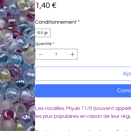
Prix
1,40 €
Conditionnement
*
8.0 gr
Quantité
*
Ajo
Comm
Les rocailles Miyuki 11/0 (souvent appe
les plus populaires en raison de leur régu