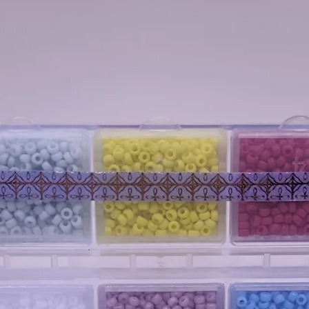
Sachet de 20g : Environ 2 200 perles.
...
3. Matériaux et Compatibilité :
Matière : Verre de haute qualité fabr
Aiguilles recommandées : Tailles 10, 1
Fils recommandés : Fils de nylon ou de
AVERTISSEMENT
: Ces perles et fourn
usage par des adultes pour la création 
moins de 14 ans en raison des risques d
des jeunes enfants. Le vendeur décline t
ou d'accident.