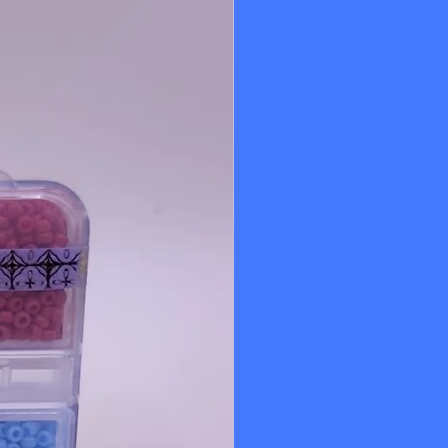
iqué au Japon.
1 ou 12.
 polyester type Miyuki.
itures de bijoux sont destinées uniquement à un
de bijoux. Elles ne conviennent pas aux enfants de
'étouffement et d'ingestion. Tenir hors de portée
oute responsabilité en cas d'utilisation inappropriée