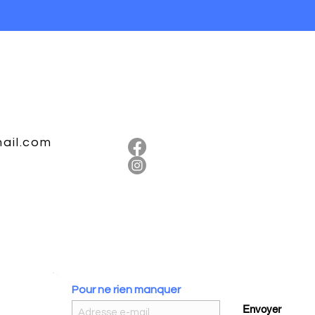
Prix
7,83 €
ail.com
Pour ne rien manquer
Envoyer