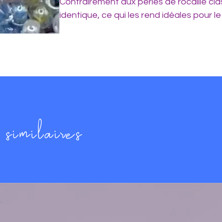
Contrairement aux perles de rocaille cla
identique, ce qui les rend idéales pour le
Voici leurs caractéristiques techniques d
1. Dimensions physiques :
Diamètre (largeur) : Environ 2,0 mm à 
Hauteur (épaisseur) : Environ 1,3 mm.
Diamètre du trou : Environ 0,8 mm (per
similaires
2. Poids et Quantité (Approximations) :
Le nombre de perles peut varier légèremen
précieuses peuvent être plus lourdes).
Par gramme : Environ 110 perles.
Sachet de 5g : Environ 550 perles.
Sachet de 8g : Environ 880 perles.
Sachet de 10g : Environ 1 100 perles.