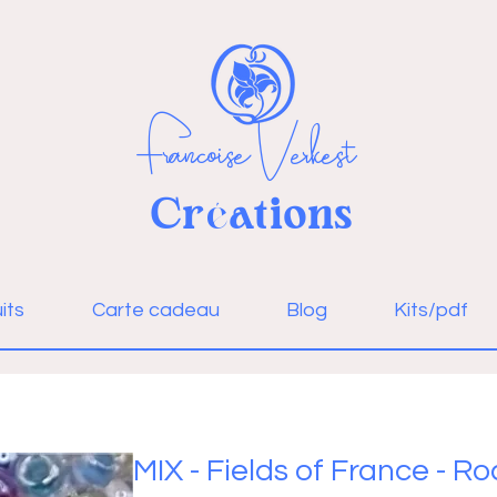
Françoise Verkest
Cr
ations
é
Se connecter
its
Carte cadeau
Blog
Kits/pdf
MIX - Fields of France - Ro