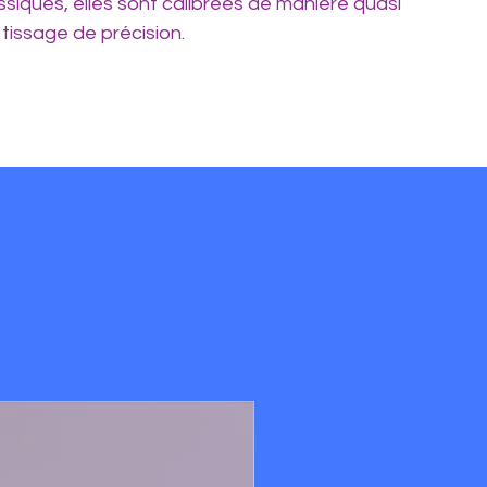
ssiques, elles sont calibrées de manière quasi
 tissage de précision.
étaillées
:
2,2 mm.
met plusieurs passages de fil).
t selon la finition (les finitions métalliques ou
Nouveauté