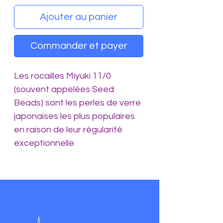
Ajouter au panier
Commander et payer
Les rocailles Miyuki 11/0
(souvent appelées Seed
Beads) sont les perles de verre
japonaises les plus populaires
en raison de leur régularité
exceptionnelle.
Contrairement aux perles de
rocaille classiques, elles sont
calibrées de manière quasi
identique, ce qui les rend