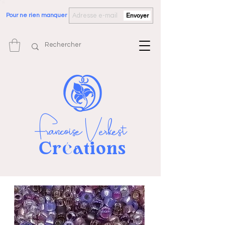
Pour ne rien manquer
Envoyer
Françoise Verkest
Cr
ations
é