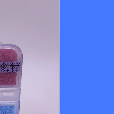
 la beauté et la durabilité de vos perles Miyuki Delica 11/0, qui
ages de fils, ce qui est pratique pour les ouvrages
té, idéales pour le tissage précis et raffiné.
s.
s de tissage et de broderie.
t avec la finition Duracoat.
tement régulière et calibrée, ce qui permet des
 l'aiguille, sur un métier à perler ou pour l'enfilage
écial appliqué sur les perles Miyuki qui consiste en