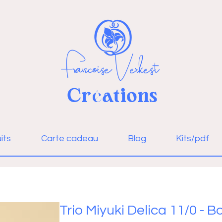
Françoise Verkest
Cr
ations
é
Se connecter
its
Carte cadeau
Blog
Kits/pdf
Trio Miyuki Delica 11/0 - B