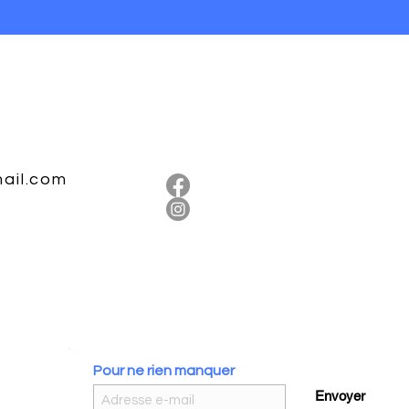
ion spécifique appelée « AB » pour Aurora Borealis,
les reflets arc-en-ciel ou aurores boréales.
onne aux perles un éclat multicolore, avec des nuances
, un peu comme une tache d’huile colorée sur l’eau.
ail.com
sé appliquée sur la surface des perles, qui peut être
opaque, transparent, etc.).
n rendu lumineux et chatoyant, qui apporte une
.
w » ou « iridescent ».
outerie pour leur éclat unique et leur capacité à
Pour ne rien manquer
.
Envoyer