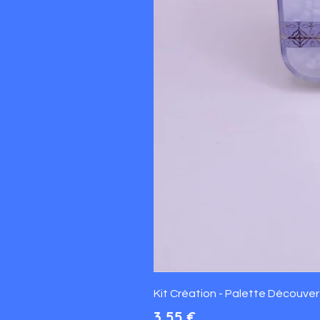
Kit Création - Palette Découverte
Prix
3,55 €