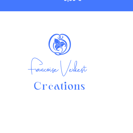
Françoise Verkest
Cr
ations
é