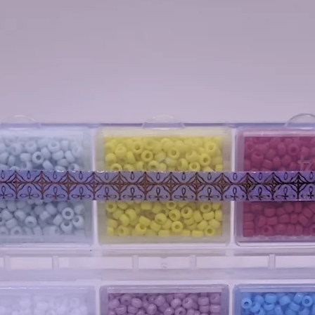
Ces recommandations vous permettront de conserver
- Le trou large permet de multiples pass
sont des perles en verre calibrées et de haute quali
nécessitant solidité et précision.
Points forts de ces perles :
- Uniformité exceptionnelle.
- Large palette de couleurs et de finition
- Polyvalence pour toutes les technique
- Grande résistance et durabilité, surtou
Forme et régularité :
- En forme de tube (cylindrique), parfai
tissages précis et homogènes.
- Idéales pour les techniques de tissage à
de bijoux.
Finition Duracoat
:
La finition Duracoat est un traitement sp