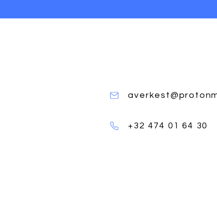
Finition AB
:
Les perles Miyuki AB désignent une finit
qui leur confère un effet irisé rappelant 
Cette finition, qui est très brillante, d
changeantes selon l’angle de la lumière
averkest@protonm
En bref
:
- L’effet AB est une couche de vernis iri
+32 474 01 64 30
présente sur différents types de verre (
- Cette finition est très prisée pour so
dimension supplémentaire aux créations
- Elle est souvent appelée aussi « rainbo
- Les perles AB sont très utilisées en bij
capter la lumière de façon spectaculaire