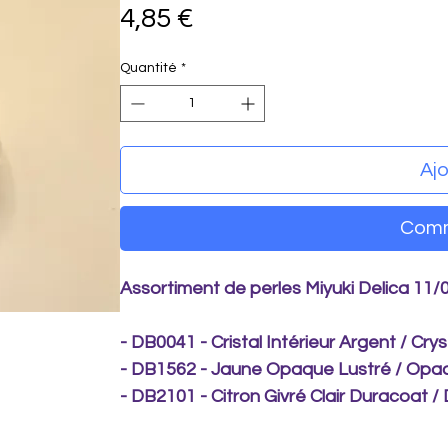
Prix
4,85 €
Quantité
*
Ajo
Comm
Assortiment de perles Miyuki Delica 11/0
- DB0041 - Cristal Intérieur Argent / Cryst
- DB1562 - Jaune Opaque Lustré / Opaq
- DB2101 - Citron Givré Clair Duracoat 