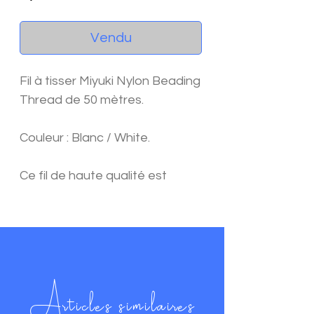
Vendu
Fil à tisser Miyuki Nylon Beading
Thread de 50 mètres.
Couleur : Blanc / White.
Ce fil de haute qualité est
spécialement conçu pour le
tissage et le perlage de perles
Miyuki (Delicas, Rocailles...).
Sa grande résistance et sa
finesse (0,25 mm) le rendent
Articles similaires
parfait pour des créations