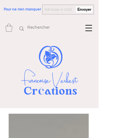
Pour ne rien manquer
Envoyer
Françoise Verkest
Cr
ations
é