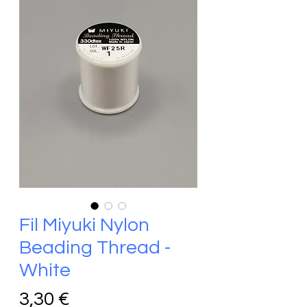
Fil Miyuki Nylon
Beading Thread -
White
Prix
3,30 €